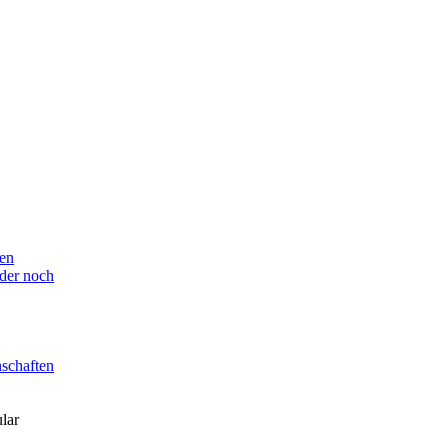
en
der noch
nschaften
lar