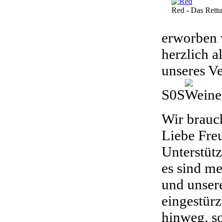
Red - Das Rett
erworben 
herzlich a
unseres Ve
S0S
Wir brauc
Liebe Freu
Unterstütz
es sind me
und unser
eingestürz
hinweg, so