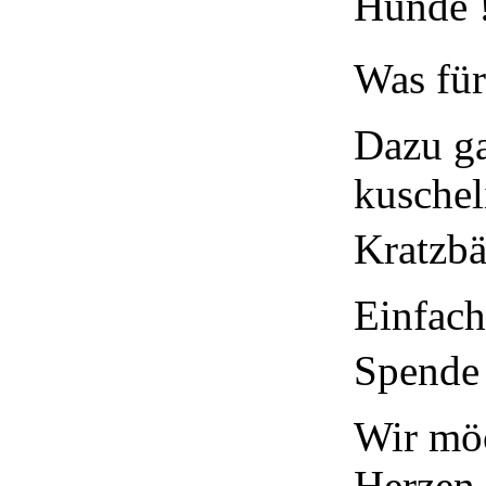
Hunde
Was für
Dazu g
kusche
Kratzbä
Einfach
Spend
Wir möc
Herzen,