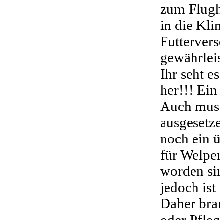
zum Flugh
in die Kli
Futterver
gewährleis
Ihr seht e
her!!! Ein
Auch muss 
ausgesetz
noch ein ü
für Welpen
worden si
jedoch ist
Daher bra
oder Pfleg