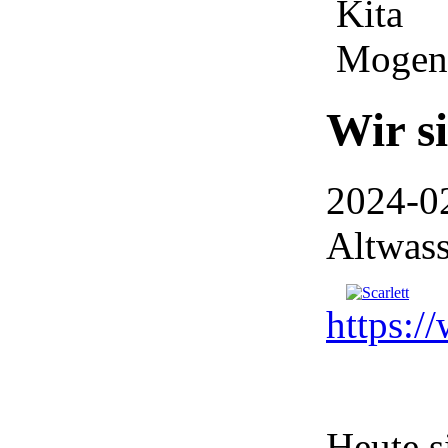
Wir s
2024-02
Altwass
https:/
Heute s