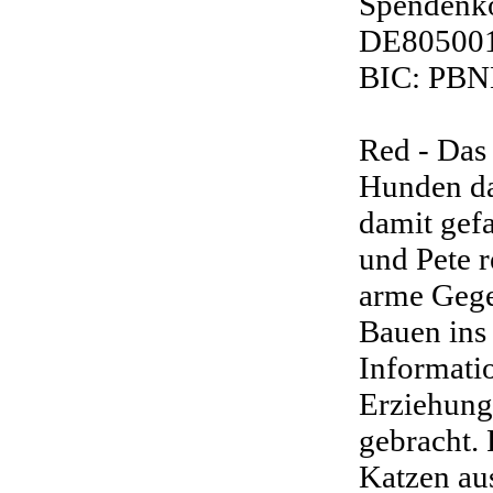
Spendenko
DE80500
BIC: PB
Red - Das
Hunden das
damit gef
und Pete 
arme Gege
Bauen ins 
Informatio
Erziehun
gebracht.
Katzen aus