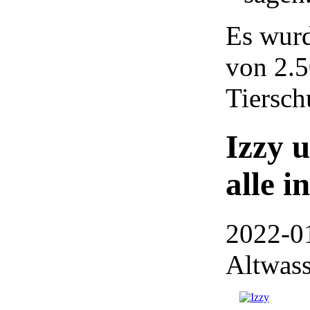
Es wurd
von 2.5
Tiersch
Izzy 
alle i
2022-0
Altwass