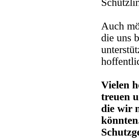
Schützli
Auch möc
die uns b
unterstü
hoffentl
Vielen h
treuen 
die wir 
könnten.
Schutzg