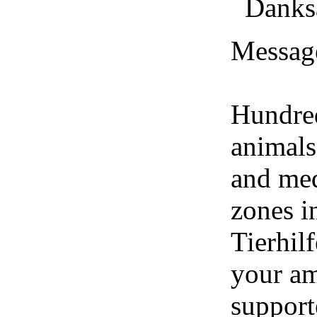
Messag
Hundred
animals
and med
zones i
Tierhil
your am
support