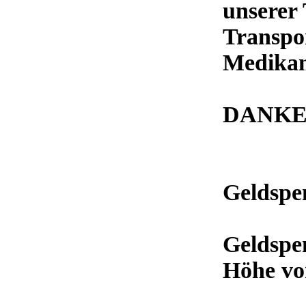
unserer 
Transpor
Medikam
DANK
Geldspe
Geldspe
Höhe vo