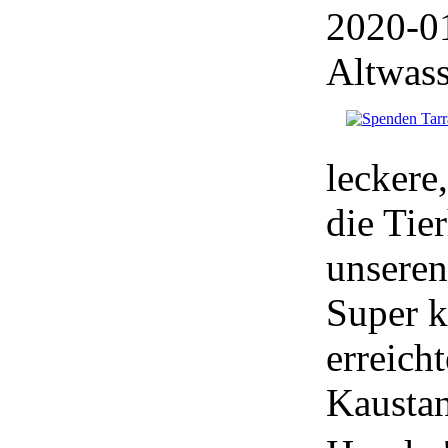
2020-01
Altwass
leckere
die Tie
unsere
Super k
erreich
Kaustan