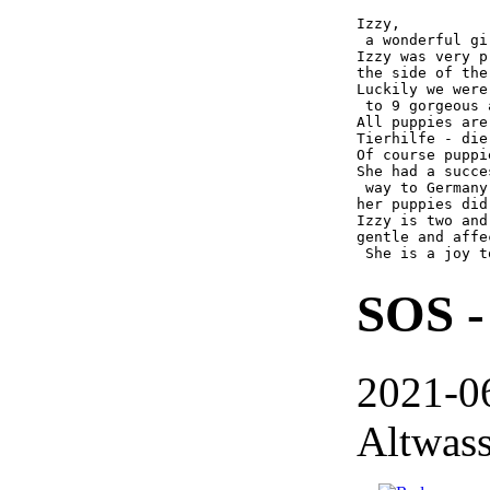
Izzy,

 a wonderful gir
Izzy was very p
the side of the
Luckily we were
 to 9 gorgeous 
All puppies are
Tierhilfe - die
Of course puppi
She had a succe
 way to Germany
her puppies did!
Izzy is two and
gentle and affe
 She is a joy t
SOS -
2021-0
Altwass