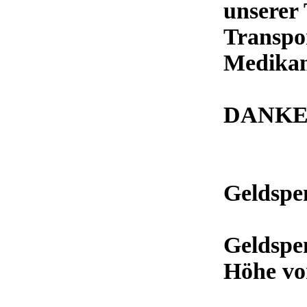
unserer 
Transpor
Medikam
DANK
Geldspe
Geldspe
Höhe vo