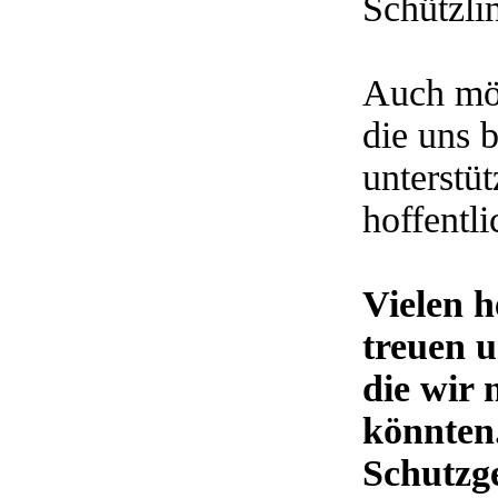
Schützli
Auch möc
die uns b
unterstü
hoffentl
Vielen h
treuen 
die wir 
könnten.
Schutzg