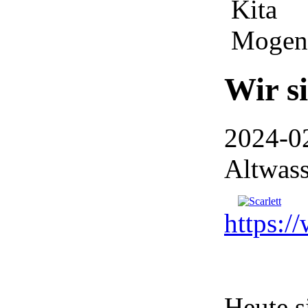
Wir s
2024-02
Altwass
https:/
Heute s