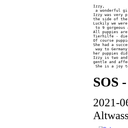
Izzy,

 a wonderful gir
Izzy was very p
the side of the
Luckily we were
 to 9 gorgeous 
All puppies are
Tierhilfe - die
Of course puppi
She had a succe
 way to Germany
her puppies did!
Izzy is two and
gentle and affe
 She is a joy t
SOS -
2021-0
Altwass