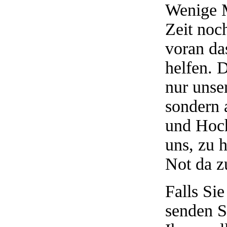
Wenige M
Zeit noch
voran das
helfen. 
nur unse
sondern 
und Hoch
uns, zu h
Not da z
Falls Si
senden S