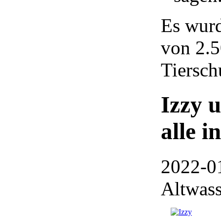
Es wurd
von 2.5
Tiersch
Izzy 
alle i
2022-0
Altwass