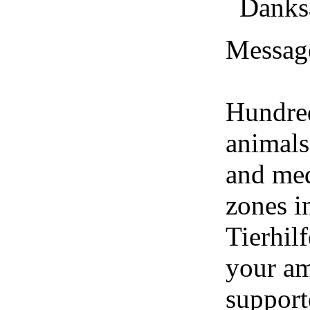
Messag
Hundred
animals
and med
zones i
Tierhil
your am
support