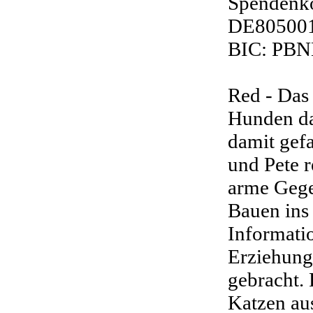
Spendenko
DE80500
BIC: PB
Red - Das
Hunden das
damit gef
und Pete 
arme Gege
Bauen ins 
Informatio
Erziehun
gebracht.
Katzen aus