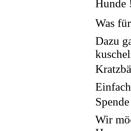
Hunde
Was für
Dazu g
kusche
Kratzbä
Einfach
Spend
Wir möc