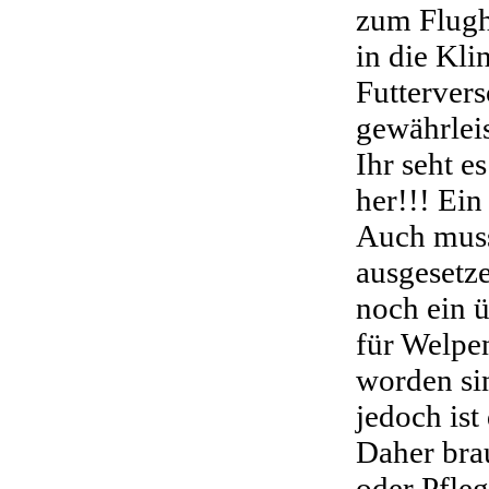
zum Flugh
in die Kli
Futterver
gewährleis
Ihr seht e
her!!! Ein
Auch muss 
ausgesetz
noch ein ü
für Welpen
worden si
jedoch ist
Daher bra
oder Pfleg