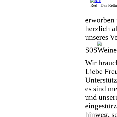
Red - Das Rett
erworben 
herzlich a
unseres Ve
S0S
Wir brauc
Liebe Freu
Unterstütz
es sind me
und unser
eingestürz
hinweg, so