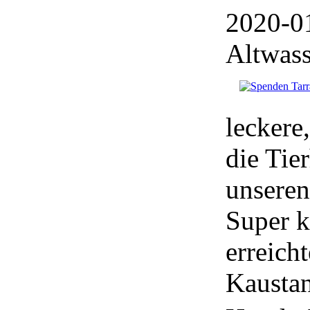
2020-01
Altwass
leckere
die Tie
unsere
Super k
erreich
Kaustan